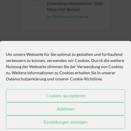
Datenintegrationszentrum | Ruhr-
Universität Bochum
zur Stellenausschreibung
Um unsere Webseite für Sie optimal zu gestalten und fortlaufend
So erreichen Sie uns
verbessern zu können, verwenden wir Cookies. Durch die weitere
Nutzung der Webseite stimmen Sie der Verwendung von Cookies
Philipp-Rosenthal-Straße 27, 04103 Leipzig
zu. Weitere Informationen zu Cookies erhalten Sie in unserer
Datenschutzerklärung
und unserer
Cookie-Richtlinie
.
+49 341 97-16720
Cookies akzeptieren
Ablehnen
Einstellungen anzeigen
COOKIE-RICHTLINIE (EU)
DATENSCHUTZ