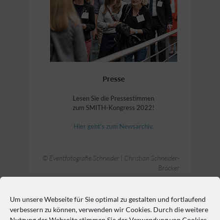
Presse
Lesen Sie die Pressestimmen
zum SMITH-Kongress 2022!
Hier geht’s zum Newsarchiv.
© Eventfotografie Schneider | Christian Schneider-
Bröcker
Um unsere Webseite für Sie optimal zu gestalten und fortlaufend
So erreichen Sie uns
verbessern zu können, verwenden wir Cookies. Durch die weitere
Nutzung der Webseite stimmen Sie der Verwendung von Cookies