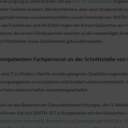
tsversorgung zu unterstützen, hat das
SMITH-Konsortium
Angebot
cher Gebiete etabliert. Berufserfahrene, aber auch Studierende u
erungsmaßnahmen zusammenzustellen, wurde innerhalb von SMITH d
2 das Fachwissen und die Erfahrungen der Konsortialpartner aus 
hmen der ersten Förderperiode konnten so die notwendigen Ko
nd Mitarbeiter sowie Studierender gebündelt werden.
 kompetentem Fachpersonal an der Schnittstelle von
in und IT zu fördern. Hierfür wurden geeignete Qualifizierungs
ierungsangebote zu konzipieren und fundiert weiterzuentwickeln
en Naturwissenschaften zusammengearbeitet.
sich an den Bedarfen der Gesundheitseinrichtungen, der IT-Abtei
zu können, hat sich SMITH-JET in Kooperation mit den Konsortien
Medizinische Informatik, Biometrie und Epidemiologie (GMDS e. V.