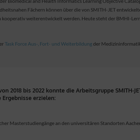
 der Biomedical and Health Informatics Learning Objective Catalo
undheitsnahen Fächern können über die von SMITH-JET entwickelt
n kooperativ weiterentwickelt werden. Heute steht der BMHI-Ler
der
Task Force Aus-, Fort- und Weiterbildung
der Medizininformatik-
on 2018 bis 2022 konnte die Arbeitsgruppe SMITH-JET
Ergebnisse erzielen:
scher Masterstudiengänge an den universitären Standorten Aachen,