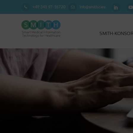
+49 341 97-16720
info@smith.care
SMITH-KONSO