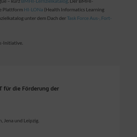
gue – kurz
BMHI-Lernzielkatalog
. Der BMHI-
e Plattform
HI-LONa
(Health Informatics Learning
nzielkatalog unter dem Dach der
Task Force Aus-, Fort-
Initiative.
 für die Förderung der
 Jena und Leipzig.