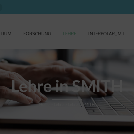
RTIUM
FORSCHUNG
LEHRE
INTERPOLAR_MII
Lehre in SMITH
Home
>
Lehre
>
Lehre in SMITH