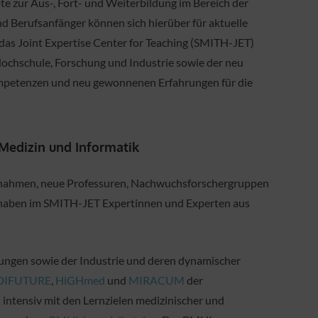
e zur Aus-, Fort- und Weiterbildung im Bereich der
nd Berufsanfänger können sich hierüber für aktuelle
as Joint Expertise Center for Teaching (SMITH-JET)
Hochschule, Forschung und Industrie sowie der neu
mpetenzen und neu gewonnenen Erfahrungen für die
 Medizin und Informatik
maßnahmen, neue Professuren, Nachwuchsforschergruppen
, haben im SMITH-JET Expertinnen und Experten aus
lungen sowie der Industrie und deren dynamischer
DIFUTURE
,
HiGHmed
und
MIRACUM
der
)
intensiv mit den Lernzielen medizinischer und