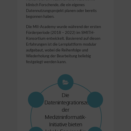
klinisch Forschende, die ein eigenes
Datennutzungsprojekt planen oder bereits
begonnen haben.
Die MII-Academy wurde während der ersten
Förderperiode (2018 – 2022) im SMITH-
Konsortium entwickelt. Basierend auf diesen
Erfahrungen ist die Lernplattform modular
aufgebaut, wobei die Reihenfolge und
Wiederholung der Bearbeitung beliebig
festgelegt werden kann.
Die
Erfahren Sie, wie
Die
Videopräsentationen
Datenintegrationszentren
Die Lehr- und
Sie die
Sie haben Fragen?
Die Lernplattform
der MII-Academy
Lerneinheiten sind
verfügbaren
der
Kontaktieren Sie
kann orts- und
richten sich an
Medizininformatik-
Versorgungsdaten
in
zeitunabhängig
uns: info@mii-
klinisch
themenspezifische
optimal für Ihre
Initiative bieten
genutzt werden.
Forschende mit
academy.de