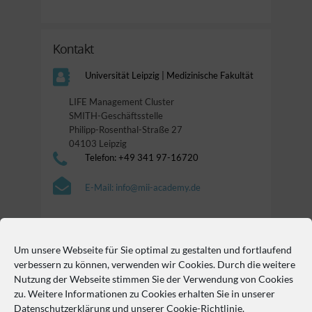
Kontakt
Universität Leipzig | Medizinische Fakultät
LIFE Management Cluster
SMITH-Geschäftsstelle
Philipp-Rosenthal-Straße 27
04103 Leipzig
Telefon: +49 341 97-16720
E-Mail: info@mii-academy.de
Um unsere Webseite für Sie optimal zu gestalten und fortlaufend
So erreichen Sie uns
verbessern zu können, verwenden wir Cookies. Durch die weitere
Nutzung der Webseite stimmen Sie der Verwendung von Cookies
Philipp-Rosenthal-Straße 27, 04103 Leipzig
zu. Weitere Informationen zu Cookies erhalten Sie in unserer
Datenschutzerklärung
und unserer
Cookie-Richtlinie
.