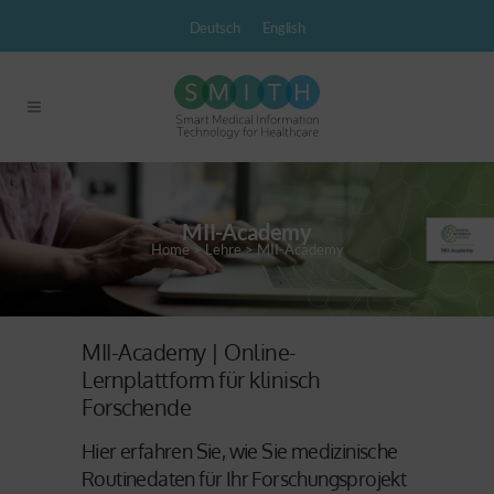
Deutsch
English
MII-Academy
Home
>
Lehre
>
MII-Academy
MII-Academy | Online-
Lernplattform für klinisch
Forschende
Hier erfahren Sie, wie Sie medizinische
Routinedaten für Ihr Forschungsprojekt