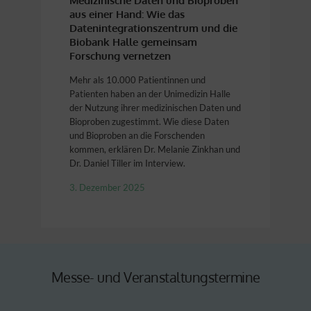
Digitale 
Medizinische Daten und Bioproben
Intensivs
aus einer Hand: Wie das
dem Feed
Datenintegrationszentrum und die
und Patie
Biobank Halle gemeinsam
Arbeit m
Forschung vernetzen
Viele ehema
Mehr als 10.000 Patientinnen und
patienten l
Patienten haben an der Unimedizin Halle
Die neue P
der Nutzung ihrer medizinischen Daten und
Alltag und 
Bioproben zugestimmt. Wie diese Daten
Zwei Expert
und Bioproben an die Forschenden
kommen, erklären Dr. Melanie Zinkhan und
22. Juli 20
Dr. Daniel Tiller im Interview.
3. Dezember 2025
Messe- und Veranstaltungstermine