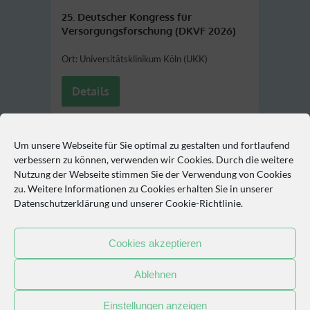
25. Deutscher Kongress für
Versorgungsforschung (DKVF 2026)
Ort: Universitätsklinikum Köln (UKK)
Details
Um unsere Webseite für Sie optimal zu gestalten und fortlaufend
So erreichen Sie uns
verbessern zu können, verwenden wir Cookies. Durch die weitere
Nutzung der Webseite stimmen Sie der Verwendung von Cookies
Philipp-Rosenthal-Straße 27, 04103 Leipzig
zu. Weitere Informationen zu Cookies erhalten Sie in unserer
Datenschutzerklärung
und unserer
Cookie-Richtlinie
.
+49 341 97-16720
Cookies akzeptieren
Ablehnen
Einstellungen anzeigen
COOKIE-RICHTLINIE (EU)