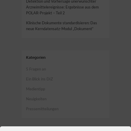
Detektion und Vorhersage unerwünschter
Arzneimittelereignisse: Ergebnisse aus dem
POLAR-Projekt – Teil 2
Klinische Dokumente standardisieren: Das
neue Kerndatensatz-Modul „Dokument“
Kategorien
5 Fragen an
Ein Blick ins DIZ
Medientipp
Neuigkeiten
Pressemitteilungen