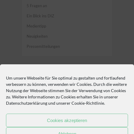
5 Fragen an
Ein Blick ins DIZ
Medientipp
Neuigkeiten
Pressemitteilungen
Um unsere Webseite für Sie optimal zu gestalten und fortlaufend
So erreichen Sie uns
verbessern zu können, verwenden wir Cookies. Durch die weitere
Nutzung der Webseite stimmen Sie der Verwendung von Cookies
Philipp-Rosenthal-Straße 27, 04103 Leipzig
zu. Weitere Informationen zu Cookies erhalten Sie in unserer
Datenschutzerklärung
und unserer
Cookie-Richtlinie
.
+49 341 97-16720
Cookies akzeptieren
Ablehnen