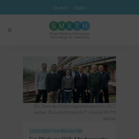
Deutsch
English
Das Team des Datenintegrationszentrums (DIZ)
Aachen. © Geschäftsbereich IT, Uniklinik RWTH
Aachen
13.01.2026 |
Ein Blick ins DIZ