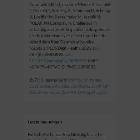
Wermund AM, Thalheim T, Medek A, Schmidt
F, Peschel T, Strübing A, Neumann D, Scherag
A, Loeffler M, Kesselmeier M, Jaehde U;
POLAR_MI Consortium. Challenges in
detecting and predicting adverse drug events
via distributed analysis of electronic health
record data from German university
hospitals. PLOS Digit Health. 2025 Jun
26;4(6):e0000892.
doi:
10.1371/journal.pdig.0000892.
PMID:
40569944; PMCID: PMC12200832.
Zu Teil 1 unserer Serie:
Erhöhtes Sturzrisiko
durch potenziell inadäquate Medikation (PIM)?
Was die Daten aus dem POLAR-Projekt zeigen
Letzte Meldungen
Fortschritte bei der Erschließung klinischer