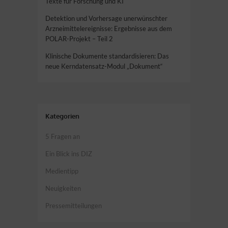
Texte für Forschung und KI
Detektion und Vorhersage unerwünschter
Arzneimittelereignisse: Ergebnisse aus dem
POLAR-Projekt – Teil 2
Klinische Dokumente standardisieren: Das
neue Kerndatensatz-Modul „Dokument“
Kategorien
5 Fragen an
Ein Blick ins DIZ
Medientipp
Neuigkeiten
Pressemitteilungen