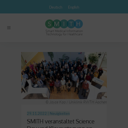
Deutsch
English
© Joyce Kao / Uniklinik RWTH Aachen
29.11.2022 |
Neuigkeiten
SMITH veranstaltet Science