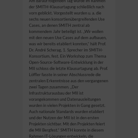
Am darauf folgenden Tag wurde im Rahmen
der SMITH-Klausurtagung schließlich nach
vorn geblickt. Vorgestellt wurden u. a. die
sechs neuen konsortienübergreifenden Use
Cases, an denen SMITH zentral ab
kommendem Jahr beteiligt ist. „Wir wollen
mit den neuen Use Cases auf dem aufbauen,
was wir bereits etabliert konnten,“ hält Prof.
Dr. André Scherag, 1. Sprecher im SMITH-
Konsortium, fest. Ein Workshop zum Thema
Open-Source-Software-Entwicklung in der
MII schloss die letzte Klausurtagung ab. Prof.
Löffler fasste in seiner Abschlussrede die
zentralen Erkenntnisse aus den vergangenen
zwei Tagen zusammen. „Der
Infrastrukturausbau der MII ist
vorangekommen und Datenausleitungen
wurden in vielen Projekten in Gang gesetzt.
Auch nationale Standards wurden etabliert
und der Nutzen der MII ist in den ersten
Projekten sichtbar. Mit den Projekten feiert
die MII Bergfest.“ SMITH konnte in diesem
Rahmen IT-Lösungen entwickeln, die