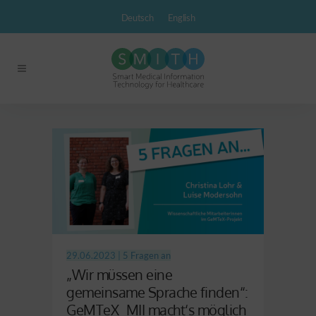
Deutsch
English
29.06.2023 |
5 Fragen an
„Wir müssen eine
gemeinsame Sprache finden“:
GeMTeX_MII macht‘s möglich