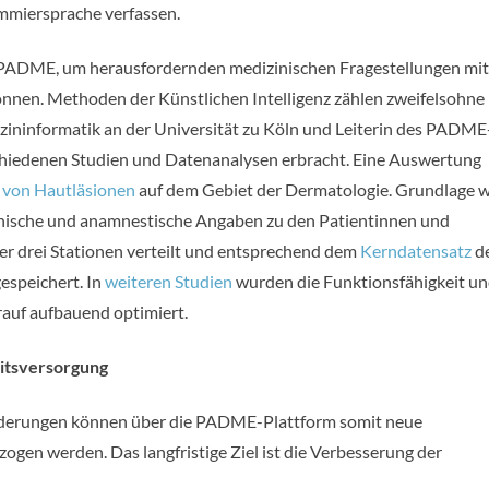
mmiersprache verfassen.
e PADME, um herausfordernden medizinischen Fragestellungen mit
nen. Methoden der Künstlichen Intelligenz zählen zweifelsohne
dizininformatik an der Universität zu Köln und Leiterin des PADME
chiedenen Studien und Datenanalysen erbracht. Eine Auswertung
n von Hautläsionen
auf dem Gebiet der Dermatologie. Grundlage 
hische und anamnestische Angaben zu den Patientinnen und
er drei Stationen verteilt und entsprechend dem
Kerndatensatz
d
espeichert. In
weiteren Studien
wurden die Funktionsfähigkeit u
rauf aufbauend optimiert.
itsversorgung
rderungen können über die PADME-Plattform somit neue
ogen werden. Das langfristige Ziel ist die Verbesserung der