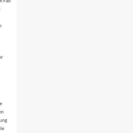
n Fall
e
n
er
e
en
dung
ie