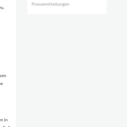
Pressemitteilungen
zu.
ysen
he
n in