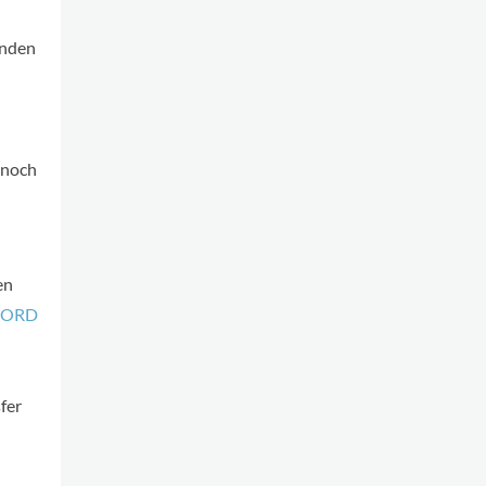
enden
 noch
en
CORD
fer