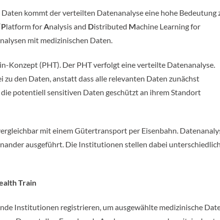
Daten kommt der verteilten Datenanalyse eine hohe Bedeutung 
“
P
latform for
A
nalysis and
D
istributed
M
achine Learning for
Analysen mit medizinischen Daten.
n-Konzept (PHT). Der PHT verfolgt eine verteilte Datenanalyse.
 zu den Daten, anstatt dass alle relevanten Daten zunächst
 die potentiell sensitiven Daten geschützt an ihrem Standort
 vergleichbar mit einem Gütertransport per Eisenbahn. Datenanal
ander ausgeführt. Die Institutionen stellen dabei unterschiedlic
alth Train
e Institutionen registrieren, um ausgewählte medizinische Date