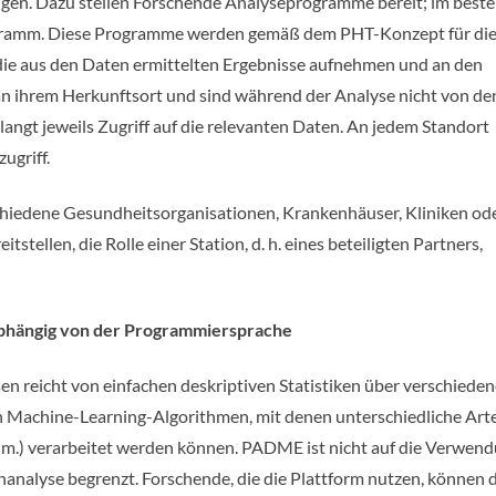
ngen. Dazu stellen Forschende Analyseprogramme bereit; im beste
ogramm. Diese Programme werden gemäß dem PHT-Konzept für di
 die aus den Daten ermittelten Ergebnisse aufnehmen und an den
an ihrem Herkunftsort und sind während der Analyse nicht von de
angt jeweils Zugriff auf die relevanten Daten. An jedem Standort
ugriff.
edene Gesundheitsorganisationen, Krankenhäuser, Kliniken od
stellen, die Rolle einer Station, d. h. eines beteiligten Partners,
abhängig von der Programmiersprache
n reicht von einfachen deskriptiven Statistiken über verschieden
n Machine-Learning-Algorithmen, mit denen unterschiedliche Art
. v. m.) verarbeitet werden können. PADME ist nicht auf die Verwen
nalyse begrenzt. Forschende, die die Plattform nutzen, können d