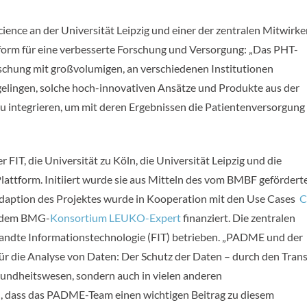
 Science an der Universität Leipzig und einer der zentralen Mitwirk
orm für eine verbesserte Forschung und Versorgung: „Das PHT-
hung mit großvolumigen, an verschiedenen Institutionen
gelingen, solche hoch-innovativen Ansätze und Produkte aus der
 zu integrieren, um mit deren Ergebnissen die Patientenversorgung
FIT, die Universität zu Köln, die Universität Leipzig und die
tform. Initiiert wurde sie aus Mitteln des vom BMBF gefördert
aption des Projektes wurde in Kooperation mit den Use Cases
e dem BMG-
Konsortium LEUKO-Expert
finanziert. Die zentralen
andte Informationstechnologie (FIT) betrieben. „PADME und der
ür die Analyse von Daten: Der Schutz der Daten – durch den Trans
esundheitswesen, sondern auch in vielen anderen
, dass das PADME-Team einen wichtigen Beitrag zu diesem