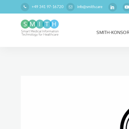
+49 341 97-16720
info@smith.care
SMITH-KONSO