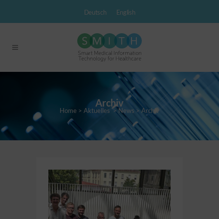
Deutsch
English
Archiv
Home
>
Aktuelles
>
News
>
Archiv