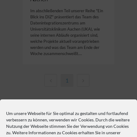
Im abschließenden Teil unserer Reihe "Ein
Blick ins DIZ" präsentiert das Team des
Datenintegrationszentrums am
Universitätsklinikum Aachen (UKA), wie
seine internen Abläufe organisiert sind,
welche Projekte aktuell vorangetrieben
werden und was das Team am Ende der
Woche zusammenschweißt....
1
Um unsere Webseite für Sie optimal zu gestalten und fortlaufend
So erreichen Sie uns
verbessern zu können, verwenden wir Cookies. Durch die weitere
Nutzung der Webseite stimmen Sie der Verwendung von Cookies
Philipp-Rosenthal-Straße 27, 04103 Leipzig
zu. Weitere Informationen zu Cookies erhalten Sie in unserer